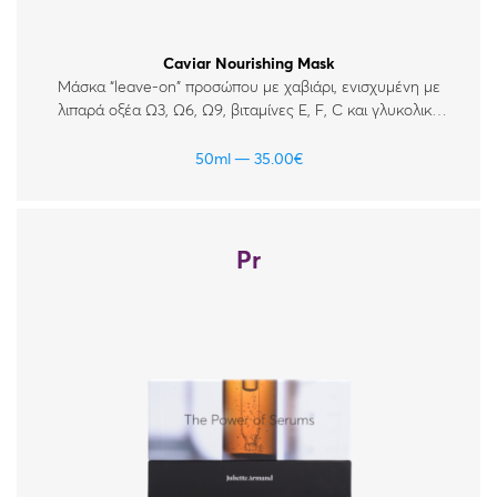
Caviar Nourishing Mask
Μάσκα “leave-on” προσώπου με χαβιάρι, ενισχυμένη με
λιπαρά οξέα Ω3, Ω6, Ω9, βιταμίνες Ε, F, C και γλυκολικό
οξύ, για ώριμα, κουρασμένα και θαμπά δέρματα.
50ml
35.00
€
Pr