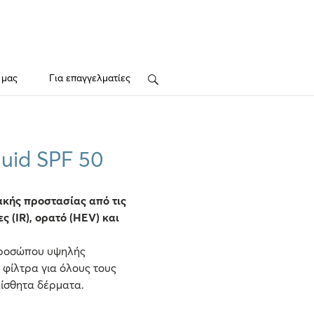
 μας
Για επαγγελματίες
Search
luid SPF 50
κής προστασίας από τις
 (IR), ορατό (HEV) και
προσώπου υψηλής
φίλτρα για όλους τους
αίσθητα δέρματα.