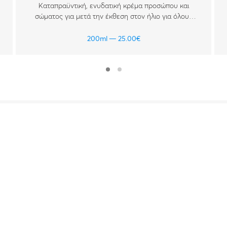
Καταπραϋντική, ενυδατική κρέμα προσώπου και
σώματος για μετά την έκθεση στον ήλιο για όλους
τους τύπους δέρματος.
200ml
25.00
€