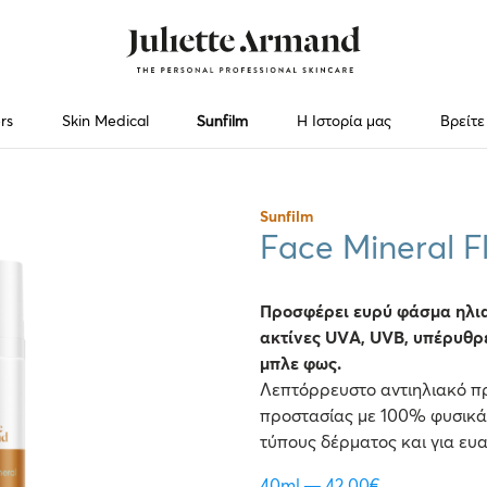
rs
Skin Medical
Sunfilm
Η Ιστορία μας
Βρείτε
Sunfilm
Face Mineral F
Προσφέρει ευρύ φάσμα ηλια
ακτίνες UVΑ, UVB, υπέρυθρες
μπλε φως.
Λεπτόρρευστο αντιηλιακό 
προστασίας με 100% φυσικά 
τύπους δέρματος και για ευ
40ml
42.00
€