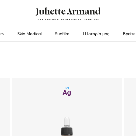
rs
Skin Medical
Sunfilm
Η Ιστορία μας
Βρείτε
321
Ag