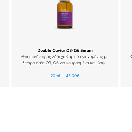
Double Caviar Ω3-Ω6 Serum
Θρεπτικός ορός λάδι χαβιαριού ενισχυμένος με
Κ
λιπαρά οξέα Ω3, Ω6 για κουρασμένα και ώριμα
δέρματα.
20ml
45.00
€