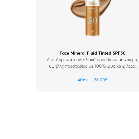
Face Mineral Fluid Tinted SPF50
Λεπτόρρευστο αντηλιακό προσώπου με χρώμα,
υψηλής προστασίας με 100% φυσικά φίλτρα.
Για όλους τους τύπους δέρματος και για
ευαίσθητα δέρματα.
40ml
38.00
€