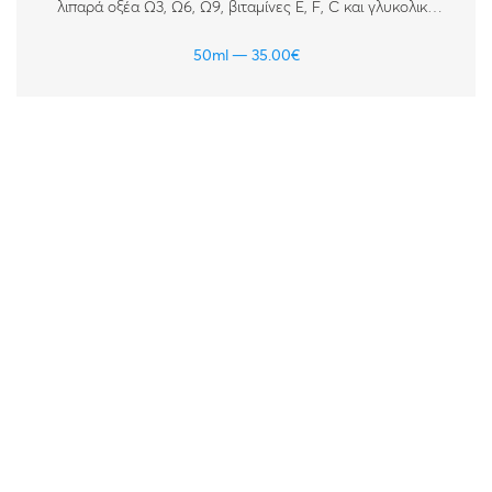
λιπαρά οξέα Ω3, Ω6, Ω9, βιταμίνες Ε, F, C και γλυκολικό
οξύ, για ώριμα, κουρασμένα και θαμπά δέρματα.
50ml
35.00
€